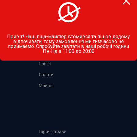
вул. Стрийська, 45, Львів
Привіт! Наш піца-майстер втомився та пішов додому
МЕНЮ
відпочивати, тому замовлення ми тимчасово не
приймаємо. Спробуйте завітати в наші робочі години
Пн-Нд з 11:00 до 20:00
Піца
Паста
Салати
Млинці
Гарячі страви