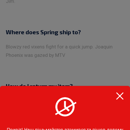
Jim.
Where does Spring ship to?
Blowzy red vixens fight for a quick jump. Joaquin
Phoenix was gazed by MTV
How do I return my item?
My brave ghost pled. Five quacking zephyrs jolt my
wax bed. Flummoxed by job, kvetching W. zaps Iraq.
Привіт! Наш піца-майстер втомився та пішов додому