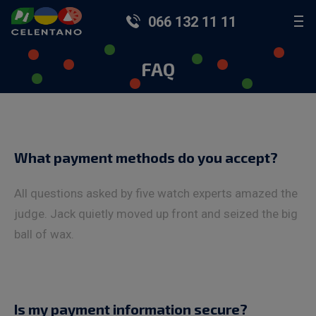
066 132 11 11
FAQ
What payment methods do you accept?
All questions asked by five watch experts amazed the
judge. Jack quietly moved up front and seized the big
ball of wax.
Is my payment information secure?