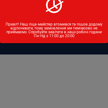
іца
Гарячі страви
Доставка 
аста
Десерти
Контакти
Привіт! Наш піца-майстер втомився та пішов додому
алати
Дитяче меню
Політика
відпочивати, тому замовлення ми тимчасово не
конфіденц
приймаємо. Спробуйте завітати в наші робочі години
договір о
Пн-Нд з 11:00 до 20:00
линці