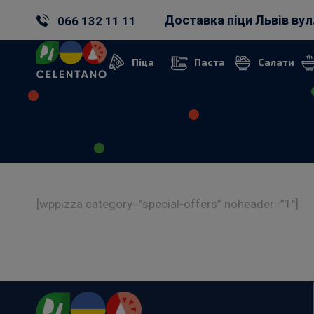
Доставка піци Львів вул
066 132 11 11
Піца
Паста
Салати
[wppizza category=”special-offers” noheader=”1″]