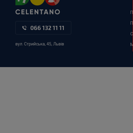
П
П
066 132 11 11
С
вул. Стрийська, 45, Львів
М