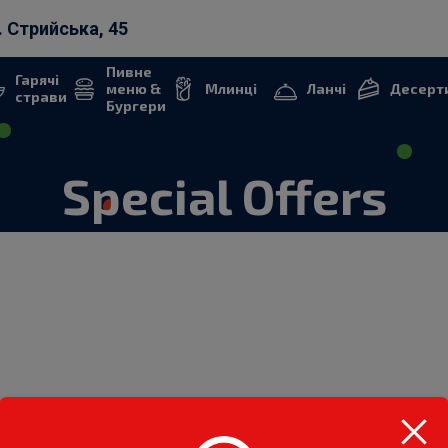
. Стрийська, 45
Пивне
Гарячі
меню &
Млинці
Ланчі
Десерт
страви
Бургери
Special Offers
МЕНЮ
БІЛЬШЕ 