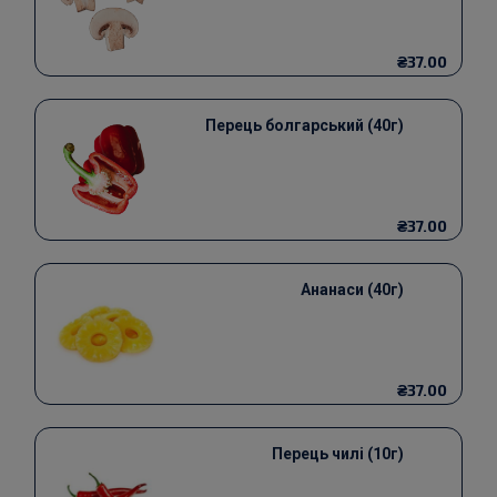
₴37.00
Перець болгарський (40г)
₴37.00
Ананаси (40г)
₴37.00
Перець чилі (10г)