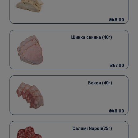
₴48.00
Шинка свинна (40г)
₴67.00
Бекон (40г)
₴48.00
Салямі Napoli(25г)