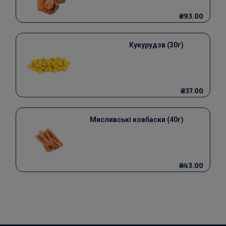
₴93.00
Кукурудзв (30г)
₴37.00
Мисливські ковбаски (40г)
₴43.00