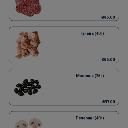
₴45.00
Тунець (40г)
₴65.00
Маслини (25г)
₴37.00
Печериці (40г)