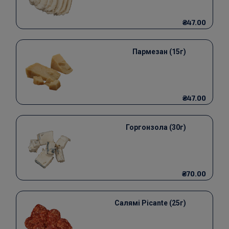
₴47.00
Пармезан (15г)
₴47.00
Горгонзола (30г)
₴70.00
Салямі Picante (25г)