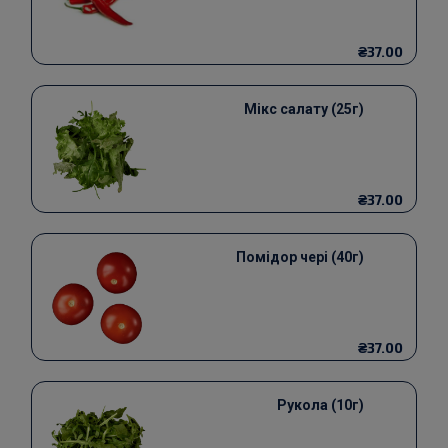
₴37.00
Мікс салату (25г)
₴37.00
Помідор чері (40г)
₴37.00
Рукола (10г)