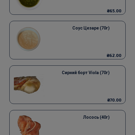
₴65.00
Соус Цезаре (70г)
₴62.00
Сирний борт Viola (70г)
₴70.00
Лосось (40г)