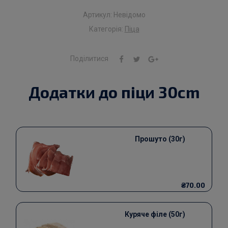
Артикул:
Невідомо
Категорія:
Піца
Поділитися
Додатки до піци 30cm
Прошуто (30г)
₴70.00
Куряче філе (50г)