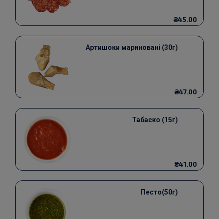
₴45.00
Артишоки мариновані (30г)
₴47.00
Табаско (15г)
₴41.00
Песто(50г)