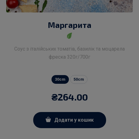
Маргарита
Соус з італійських томатів, базилік та моцарела
фреска 320г/700г
30cm
50cm
₴
264.00
Додати у кошик