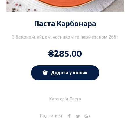
Паста Карбонара
З беконом, яйцем, часником та пармезаном 255г
₴
285.00
Додати у кошик
Категорія:
Паста
Поділитися