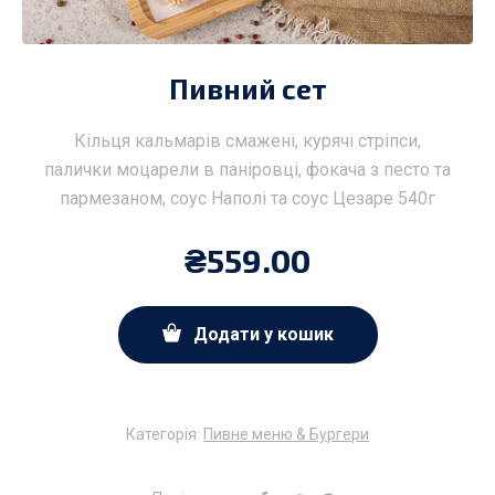
Пивний сет
Кільця кальмарів смажені, курячі стріпси,
палички моцарели в паніровці, фокача з песто та
пармезаном, соус Наполі та соус Цезаре 540г
₴
559.00
Додати у кошик
Категорія:
Пивне меню & Бургери