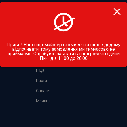
066 132 11 11
вул. Стрийська, 45, Львів
Привіт! Наш піца-майстер втомився та пішов додому
відпочивати, тому замовлення ми тимчасово не
приймаємо. Спробуйте завітати в наші робочі години
МЕНЮ
Пн-Нд з 11:00 до 20:00
Піца
Паста
Салати
Млинці