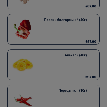
₴37.00
Перець болгарський (40г)
₴37.00
Ананаси (40г)
₴37.00
Перець чилі (10г)