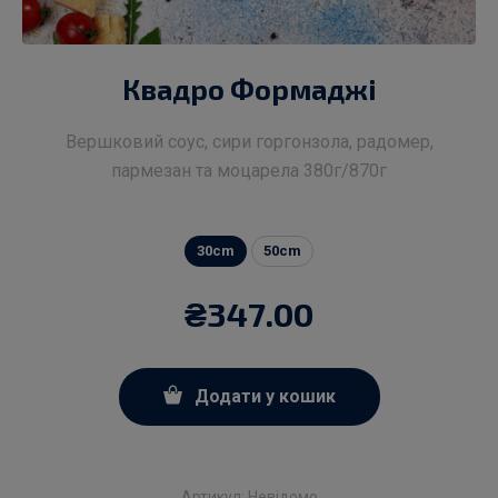
Квадро Формаджі
Вершковий соус, сири горгонзола, радомер,
пармезан та моцарела 380г/870г
30cm
50cm
₴
347.00
Додати у кошик
Артикул:
Невідомо