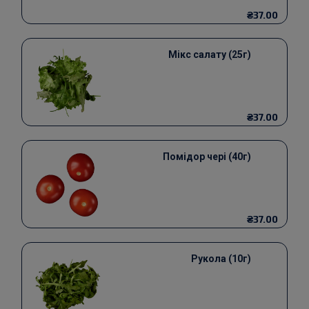
₴37.00
Мікс салату (25г)
₴37.00
Помідор чері (40г)
₴37.00
Рукола (10г)