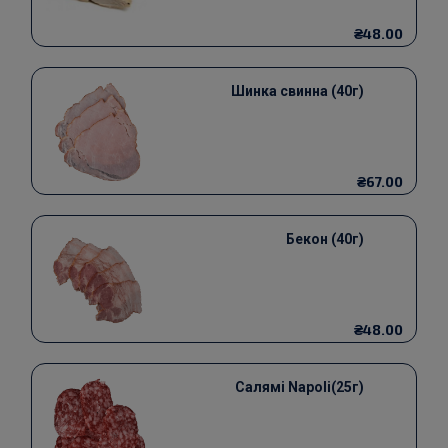
₴48.00
Шинка свинна (40г)
₴67.00
Бекон (40г)
₴48.00
Салямі Napoli(25г)