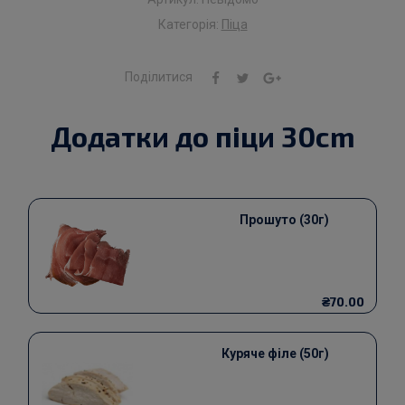
Категорія:
Піца
Поділитися
Додатки до піци 30cm
Прошуто (30г)
₴70.00
Куряче філе (50г)