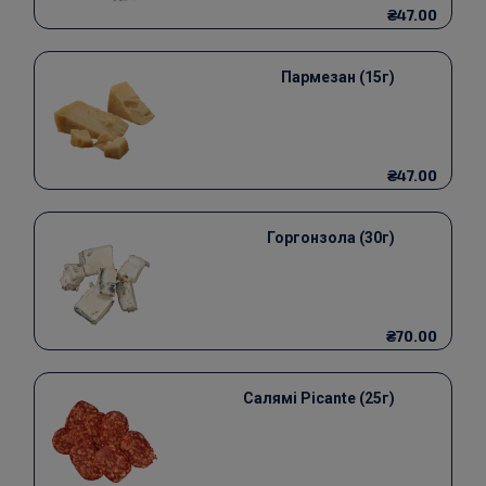
₴47.00
Пармезан (15г)
₴47.00
Горгонзола (30г)
₴70.00
Салямі Picante (25г)