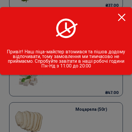
₴37.00
Моцарела Фреска (50г)
₴61.00
Привіт! Наш піца-майстер втомився та пішов додому
відпочивати, тому замовлення ми тимчасово не
приймаємо. Спробуйте завітати в наші робочі години
Пн-Нд з 11:00 до 20:00
Фета (40г)
₴47.00
Моцарела (50г)