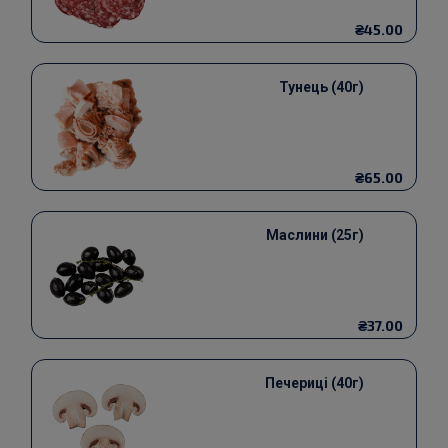
₴45.00
Тунець (40г)
₴65.00
Маслини (25г)
₴37.00
Печериці (40г)