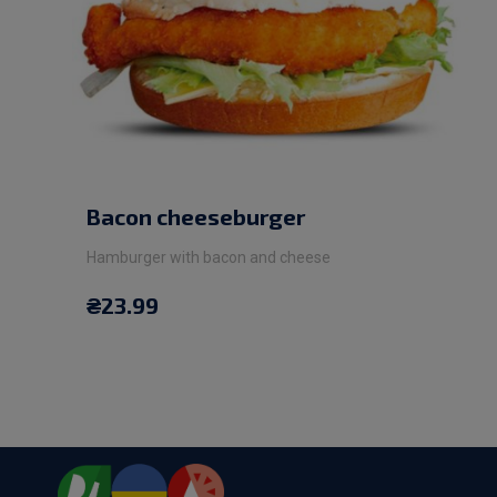
Bacon cheeseburger
Hamburger with bacon and cheese
₴
23.99