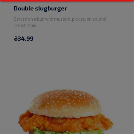
Double slugburger
Served on a bun with mustard, pickles, onion, and
French fries
₴
34.99