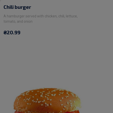
Chili burger
A hamburger served with chicken, chili, lettuce,
tomato, and onion
₴
20.99