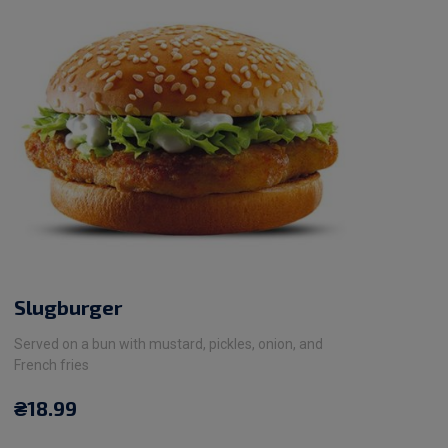
Slugburger
Served on a bun with mustard, pickles, onion, and
French fries
₴
18.99