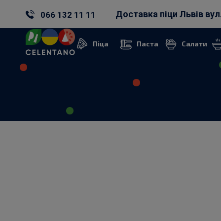
Доставка піци Львів вул
066 132 11 11
Піца
Паста
Салати