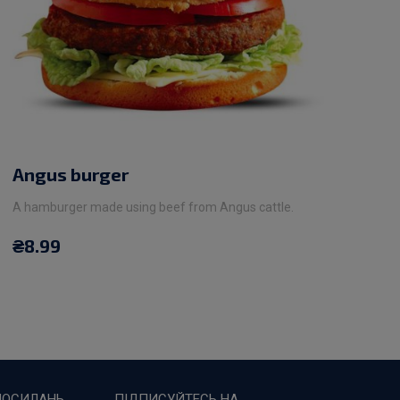
Angus burger
A hamburger made using beef from Angus cattle.
₴
8.99
ПОСИЛАНЬ
ПІДПИСУЙТЕСЬ НА