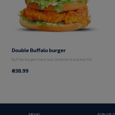
Double Buffalo burger
Buffalo burgers have less cholesterol and less fat
₴
38.99
МЕНЮ
БІЛЬШЕ 