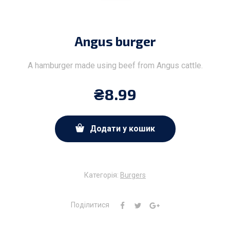
Angus burger
A hamburger made using beef from Angus cattle.
₴
8.99
Додати у кошик
Категорія:
Burgers
Поділитися